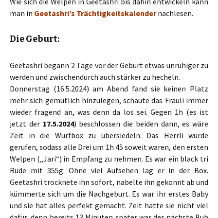
Wie sich die Welpen in Geetashri bis dahin entwickeln kann
man in
Geetashri’s Trächtigkeitskalender
nachlesen.
Die Geburt:
Geetashri begann 2 Tage vor der Geburt etwas unruhiger zu
werden und zwischendurch auch stärker zu hecheln.
Donnerstag (16.5.2024) am Abend fand sie keinen Platz
mehr sich gemütlich hinzulegen, schaute das Frauli immer
wieder fragend an, was denn da los sei. Gegen 1h (es ist
jetzt der
17.5.2024
) beschlossen die beiden dann, es wäre
Zeit in die Wurfbox zu übersiedeln. Das Herrli wurde
gerufen, sodass alle Drei um 1h 45 soweit waren, den ersten
Welpen („Jari“) in Empfang zu nehmen. Es war ein black tri
Rüde mit 355g. Ohne viel Aufsehen lag er in der Box.
Geetashri trocknete ihn sofort, nabelte ihn gekonnt ab und
kümmerte sich um die Nachgeburt. Es war ihr erstes Baby
und sie hat alles perfekt gemacht. Zeit hatte sie nicht viel
dafür, denn bereits 13 Minuten später war der nächste Bub